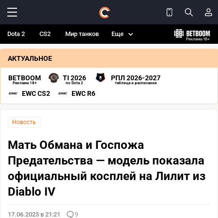
Dota 2
CS2
Мир танков
Еще
АКТУАЛЬНОЕ
BETBOOM
TI 2026
РПЛ 2026-2027
Реклама 18+
по Dota 2
таблица и расписание
EWC CS2
EWC R6
Новость
Мать Обмана и Госпожа
Предательства — модель показала
официальный косплей на Лилит из
Diablo IV
17.06.2023 в 21:21
9