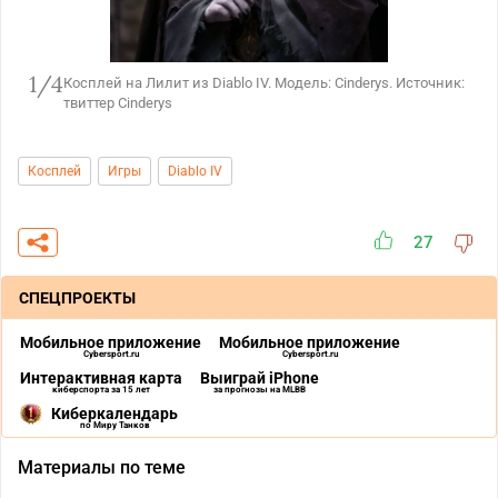
1/4
:
Косплей на Лилит из Diablo IV. Модель: Cinderys. Источник:
твиттер Cinderys
Косплей
Игры
Diablo IV
27
СПЕЦПРОЕКТЫ
Мобильное приложение
Мобильное приложение
Cybersport.ru
Cybersport.ru
Интерактивная карта
Выиграй iPhone
киберспорта за 15 лет
за прогнозы на MLBB
Киберкалендарь
по Миру Танков
Материалы по теме