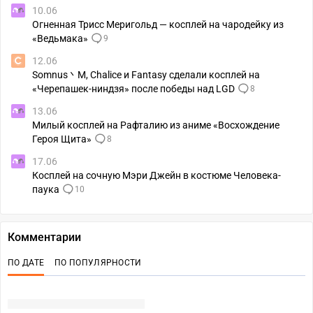
10.06
Огненная Трисс Меригольд — косплей на чародейку из
«Ведьмака»
9
12.06
Somnus丶M, Chalice и Fantasy сделали косплей на
«Черепашек-ниндзя» после победы над LGD
8
13.06
Милый косплей на Рафталию из аниме «Восхождение
Героя Щита»
8
17.06
Косплей на сочную Мэри Джейн в костюме Человека-
паука
10
Комментарии
ПО ДАТЕ
ПО ПОПУЛЯРНОСТИ