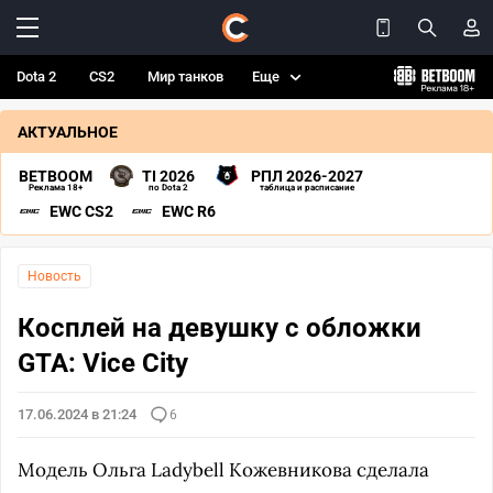
Dota 2
CS2
Мир танков
Еще
АКТУАЛЬНОЕ
BETBOOM
TI 2026
РПЛ 2026-2027
Реклама 18+
по Dota 2
таблица и расписание
EWC CS2
EWC R6
Новость
Косплей на девушку с обложки
GTA: Vice City
17.06.2024 в 21:24
6
Модель Ольга Ladybell Кожевникова сделала