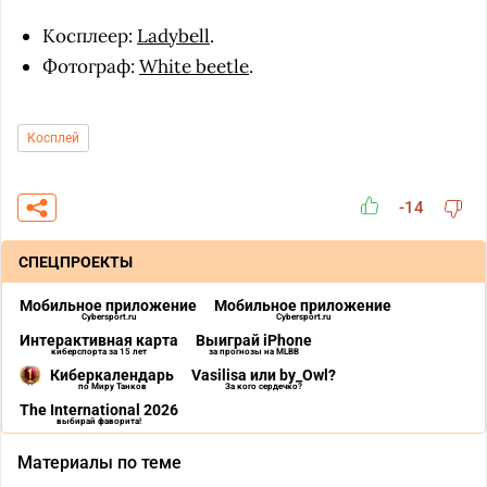
Косплеер:
Ladybell
.
Фотограф:
White beetle
.
Косплей
-14
СПЕЦПРОЕКТЫ
Мобильное приложение
Мобильное приложение
Cybersport.ru
Cybersport.ru
Интерактивная карта
Выиграй iPhone
киберспорта за 15 лет
за прогнозы на MLBB
Киберкалендарь
Vasilisa или by_Owl?
по Миру Танков
За кого сердечко?
The International 2026
выбирай фаворита!
Материалы по теме