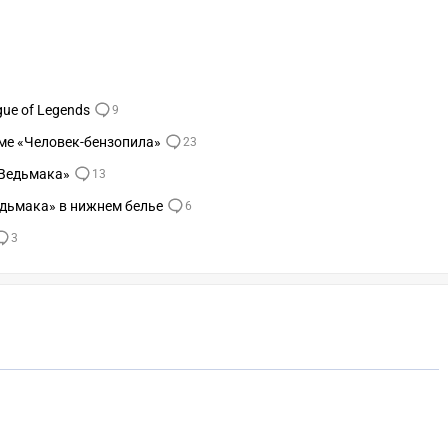
ue of Legends
9
ме «Человек-бензопила»
23
«Ведьмака»
13
едьмака» в нижнем белье
6
3