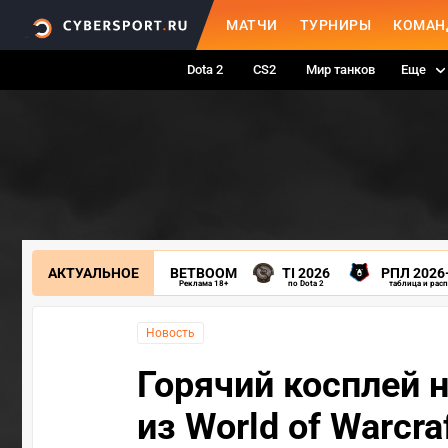
МАТЧИ
ТУРНИРЫ
КОМАН
Dota 2
CS2
Мир танков
Еще
АКТУАЛЬНОЕ
BETBOOM
TI 2026
РПЛ 2026
Реклама 18+
по Dota 2
таблица и рас
Новость
Горячий косплей 
из World of Warcra