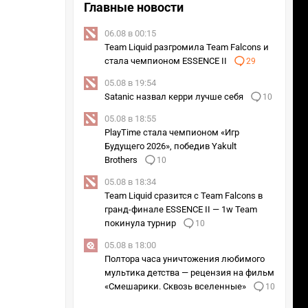
Главные новости
06.08 в 00:15
Team Liquid разгромила Team Falcons и
стала чемпионом ESSENCE II
29
05.08 в 19:54
Satanic назвал керри лучше себя
10
05.08 в 18:55
PlayTime стала чемпионом «Игр
Будущего 2026», победив Yakult
Brothers
10
05.08 в 18:34
2/7
Косплей на Алекстразу из World of Warcraft. Косплеер: LERA♡H
Team Liquid сразится с Team Falcons в
гранд-финале ESSENCE II — 1w Team
покинула турнир
10
05.08 в 18:00
Полтора часа уничтожения любимого
мультика детства — рецензия на фильм
«Смешарики. Сквозь вселенные»
10