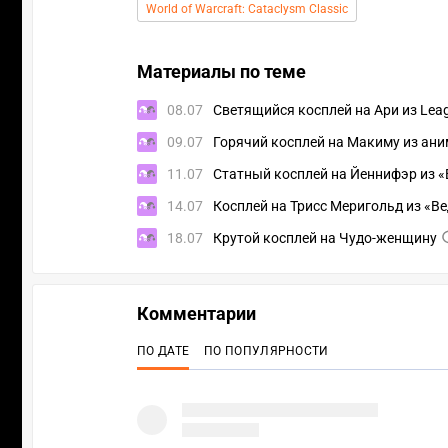
World of Warcraft: Cataclysm Classic
Материалы по теме
08.07
Светящийся косплей на Ари из Leag
09.07
Горячий косплей на Макиму из ани
11.07
Статный косплей на Йеннифэр из 
14.07
Косплей на Трисс Меригольд из «В
18.07
Крутой косплей на Чудо-женщину
Комментарии
ПО ДАТЕ
ПО ПОПУЛЯРНОСТИ