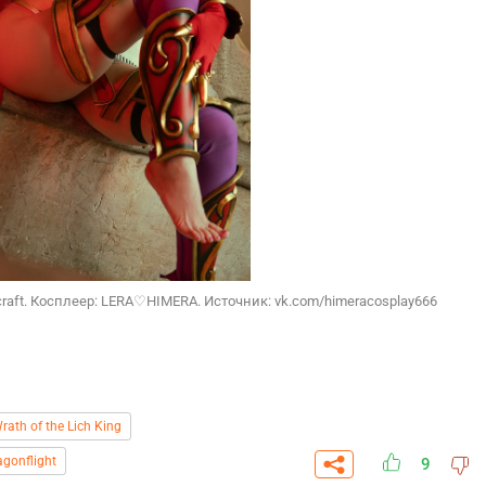
craft. Косплеер: LERA♡HIMERA. Источник: vk.com/himeracosplay666
rath of the Lich King
agonflight
9