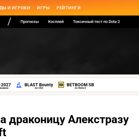
ДЫ И ИГРОКИ
ИГРЫ
РЕЙТИНГИ
Прогнозы
Косплей
Токсичный тест по Dota 2
-2027
BLAST Bounty
BETBOOM SB
писание
по CS2
по Dota 2
на драконицу Алекстразу
ft