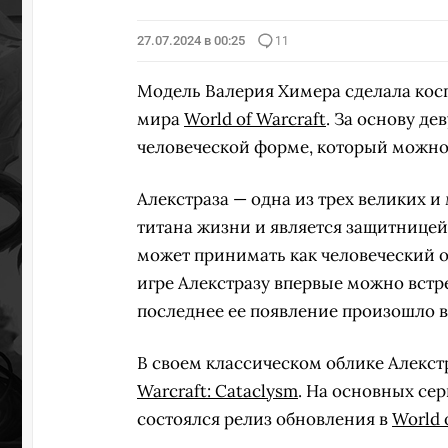
27.07.2024 в 00:25
11
Модель Валерия Химера сделала косп
мира
World of Warcraft
. За основу д
человеческой форме, который можно
Алекстраза — одна из трех великих 
титана жизни и является защитницей
может принимать как человеческий о
игре Алекстразу впервые можно вст
последнее ее появление произошло 
В своем классическом облике Алекст
Warcraft: Cataclysm
. На основных сер
состоялся релиз обновления в
World 