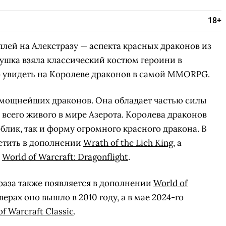
18+
лей на Алекстразу — аспекта красных драконов из
евушка взяла классический костюм героини в
 увидеть на Королеве драконов в самой MMORPG.
и мощнейших драконов. Она обладает частью силы
 всего живого в мире Азерота. Королева драконов
блик, так и форму огромного красного дракона. В
ретить в дополнении
Wrath of the Lich King
, а
в
World of Warcraft: Dragonflight
.
раза также появляется в дополнении
World of
верах оно вышло в 2010 году, а в мае 2024-го
of Warcraft Classic
.