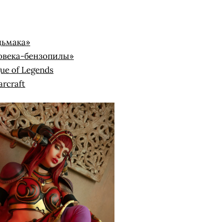
дьмака»
овека-бензопилы»
ue of Legends
rcraft
СКАЧАТЬ НА
СК
ОВАТЬ
ЗАБРАТЬ
ANDROID