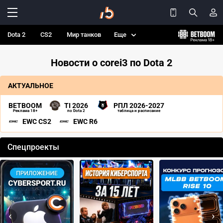
Dota 2
CS2
Мир танков
Еще
Новости о corei3 по Dota 2
АКТУАЛЬНОЕ
BETBOOM
TI 2026
РПЛ 2026-2027
Реклама 18+
по Dota 2
таблица и расписание
EWC CS2
EWC R6
Спецпроекты
‹
›