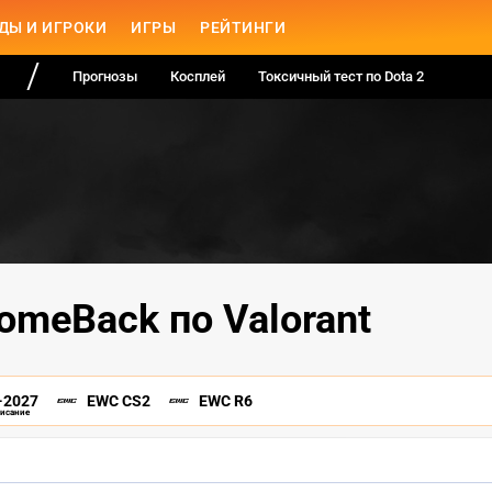
ДЫ И ИГРОКИ
ИГРЫ
РЕЙТИНГИ
Прогнозы
Косплей
Токсичный тест по Dota 2
omeBack по Valorant
-2027
EWC CS2
EWC R6
писание