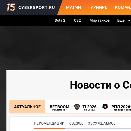
МАТЧИ
ТУРНИРЫ
КОМАН
Dota 2
CS2
Мир танков
Еще
Новости о C
АКТУАЛЬНОЕ
BETBOOM
TI 2026
РПЛ 2026
Реклама 18+
по Dota 2
таблица и рас
РЕКОМЕНДАЦИИ
СВЕЖЕЕ
ОБСУЖДАЕМОЕ