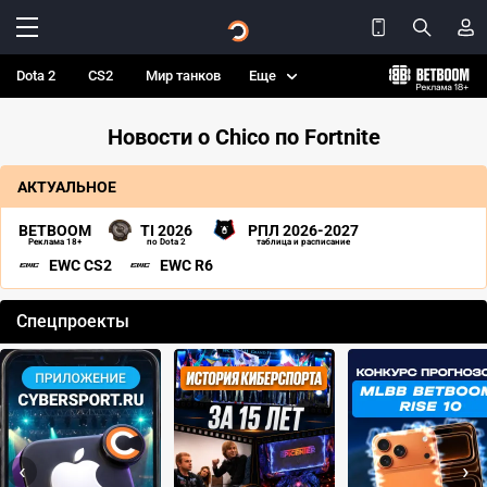
Dota 2
CS2
Мир танков
Еще
Новости о Chico по Fortnite
АКТУАЛЬНОЕ
BETBOOM
TI 2026
РПЛ 2026-2027
Реклама 18+
по Dota 2
таблица и расписание
EWC CS2
EWC R6
Спецпроекты
‹
›