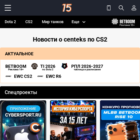
Dota 2
CS2
Мир танков
Еще
Новости о centeks по CS2
АКТУАЛЬНОЕ
BETBOOM
TI 2026
РПЛ 2026-2027
Реклама 18+
по Dota 2
таблица и расписание
EWC CS2
EWC R6
Спецпроекты
‹
›