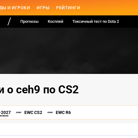
ДЫ И ИГРОКИ
ИГРЫ
РЕЙТИНГИ
Прогнозы
Косплей
Токсичный тест по Dota 2
 о ceh9 по CS2
-2027
EWC CS2
EWC R6
писание