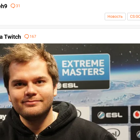
eh9
31
Новость
CS:G
а Twitch
167