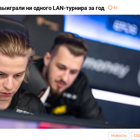
выиграли ни одного LAN-турнира за год
45
Новость
CS