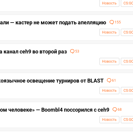
Новость
CS:G
вали — кастер не может подать апелляцию
155
Новость
CS:G
 канал ceh9 во второй раз
53
Новость
CS:G
скоязычное освещение турниров от BLAST
61
Новость
CS:G
ом человеке» — Boombl4 поссорился с ceh9
68
Новость
CS:G