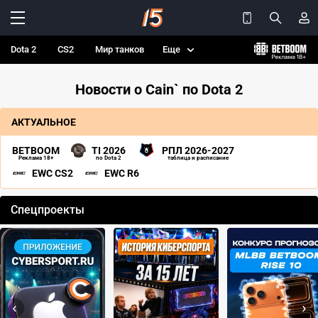
Dota 2
CS2
Мир танков
Еще
Новости о Cain` по Dota 2
АКТУАЛЬНОЕ
BETBOOM
TI 2026
РПЛ 2026-2027
Реклама 18+
по Dota 2
таблица и расписание
EWC CS2
EWC R6
Спецпроекты
‹
›