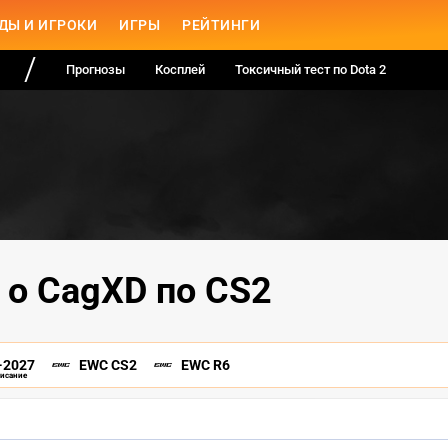
ДЫ И ИГРОКИ
ИГРЫ
РЕЙТИНГИ
Прогнозы
Косплей
Токсичный тест по Dota 2
 о CagXD по CS2
-2027
EWC CS2
EWC R6
писание