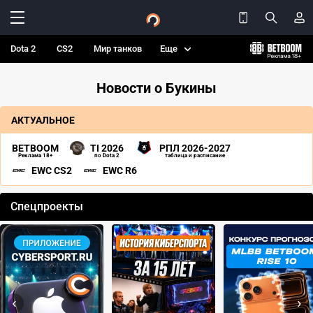
Dota 2
CS2
Мир танков
Еще
Новости о Букины
АКТУАЛЬНОЕ
BETBOOM
TI 2026
РПЛ 2026-2027
Реклама 18+
по Dota 2
таблица и расписание
EWC CS2
EWC R6
Спецпроекты
‹
›