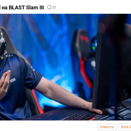
 на BLAST Slam III
20
Новость
Dota 