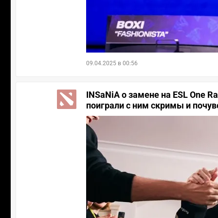
09.04.2025 в 00:56
INSaNiA о замене на ESL One R
поиграли с ним скримы и почувс