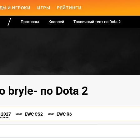
ДЫ И ИГРОКИ
ИГРЫ
РЕЙТИНГИ
Прогнозы
Косплей
Токсичный тест по Dota 2
 bryle- по Dota 2
-2027
EWC CS2
EWC R6
писание