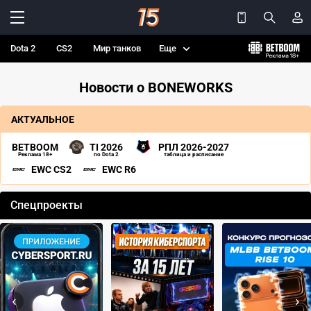
Dota 2
CS2
Мир танков
Еще
Новости о BONEWORKS
АКТУАЛЬНОЕ
BETBOOM
TI 2026
РПЛ 2026-2027
Реклама 18+
по Dota 2
таблица и расписание
EWC CS2
EWC R6
Спецпроекты
‹
›