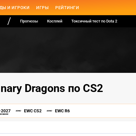
ДЫ И ИГРОКИ
ИГРЫ
РЕЙТИНГИ
Прогнозы
Косплей
Токсичный тест по Dota 2
inary Dragons по CS2
-2027
EWC CS2
EWC R6
писание