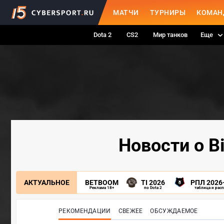
МАТЧИ
ТУРНИРЫ
КОМАН
Dota 2
CS2
Мир танков
Еще
Новости о B
АКТУАЛЬНОЕ
BETBOOM
TI 2026
РПЛ 2026
Реклама 18+
по Dota 2
таблица и рас
РЕКОМЕНДАЦИИ
СВЕЖЕЕ
ОБСУЖДАЕМОЕ