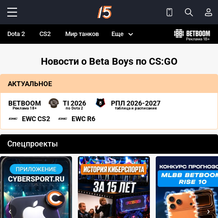
Dota 2
CS2
Мир танков
Еще
Новости о Beta Boys по CS:GO
АКТУАЛЬНОЕ
BETBOOM
TI 2026
РПЛ 2026-2027
Реклама 18+
по Dota 2
таблица и расписание
EWC CS2
EWC R6
Спецпроекты
‹
›