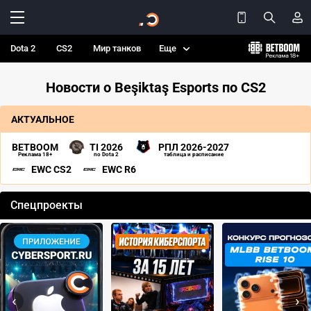
Dota 2
CS2
Мир танков
Еще
Новости о Beşiktaş Esports по CS2
АКТУАЛЬНОЕ
BETBOOM
TI 2026
РПЛ 2026-2027
Реклама 18+
по Dota 2
таблица и расписание
EWC CS2
EWC R6
Спецпроекты
‹
›