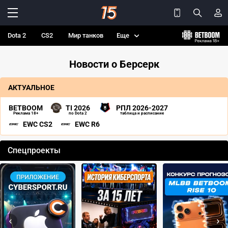
Dota 2
CS2
Мир танков
Еще
Новости о Берсерк
АКТУАЛЬНОЕ
BETBOOM
TI 2026
РПЛ 2026-2027
Реклама 18+
по Dota 2
таблица и расписание
EWC CS2
EWC R6
Спецпроекты
‹
›