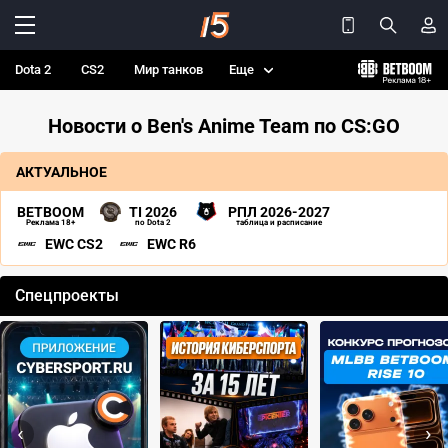
Dota 2
CS2
Мир танков
Еще
Новости о Ben's Anime Team по CS:GO
АКТУАЛЬНОЕ
BETBOOM
TI 2026
РПЛ 2026-2027
Реклама 18+
по Dota 2
таблица и расписание
EWC CS2
EWC R6
Спецпроекты
‹
›