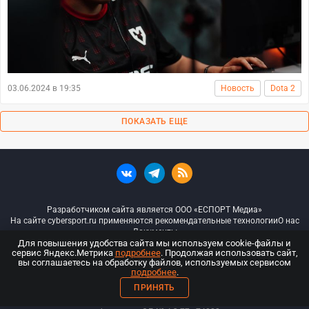
03.06.2024 в 19:35
Новость
Dota 2
ПОКАЗАТЬ ЕЩЕ
Разработчиком сайта является ООО «ЕСПОРТ Медиа»
На сайте cybersport.ru применяются рекомендательные технологии
О нас
Документы
Для повышения удобства сайта мы используем cookie-файлы и
сервис Яндекс.Метрика
подробнее
. Продолжая использовать сайт,
© ООО «Киберспорт.ру» — Все права защищены
вы соглашаетесь на обработку файлов, используемых сервисом
подробнее
.
18+
ПРИНЯТЬ
ООО «Киберспорт.ру». Свидетельство о регистрации средств массовой