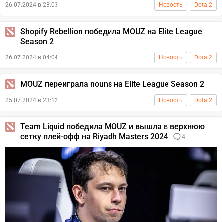
26.07.2024 в 23:03
Новость
Dota 2
Shopify Rebellion победила MOUZ на Elite League
Season 2
26.07.2024 в 04:04
Новость
Dota 2
MOUZ переиграла nouns на Elite League Season 2
25.07.2024 в 23:12
Новость
Dota 2
Team Liquid победила MOUZ и вышла в верхнюю
сетку плей-офф на Riyadh Masters 2024
4