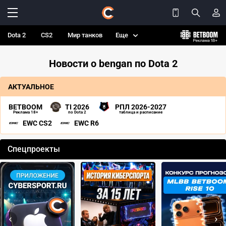
Dota 2
CS2
Мир танков
Еще
Новости о bengan по Dota 2
АКТУАЛЬНОЕ
BETBOOM
TI 2026
РПЛ 2026-2027
Реклама 18+
по Dota 2
таблица и расписание
EWC CS2
EWC R6
Спецпроекты
‹
›