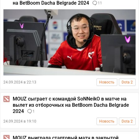
на BetBoom Dacha Belgrade 2024
11
24.09.2024 в 22:13
Новость
Dota 2
MOUZ сыграет с командой SoNNeikO в матче на
вылет из отборочных на BetBoom Dacha Belgrade
2024
1
24.09.2024 в 19:10
Новость
Dota 2
MOUZ выиграла стартовый матч в закрытой