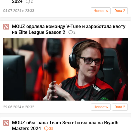
2024
2
04.07.2024 в 23:33
Новость
Dota 2
MOUZ одолела команду V-Tune и заработала квоту
на Elite League Season 2
2
29.06.2024 в 20:32
Новость
Dota 2
MOUZ обыграла Team Secret и вышла на Riyadh
Masters 2024
35