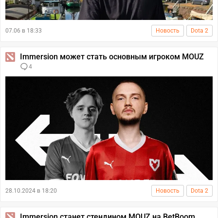
07.06 в 18:33
Новость
Dota 2
Immersion может стать основным игроком MOUZ
4
28.10.2024 в 18:20
Новость
Dota 2
Immersion станет стендином MOUZ на BetBoom