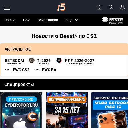
Dota 2
CS2
Мир танков
Еще
Новости о Beast* по CS2
АКТУАЛЬНОЕ
BETBOOM
TI 2026
РПЛ 2026-2027
Реклама 18+
по Dota 2
таблица и расписание
EWC CS2
EWC R6
Спецпроекты
‹
›