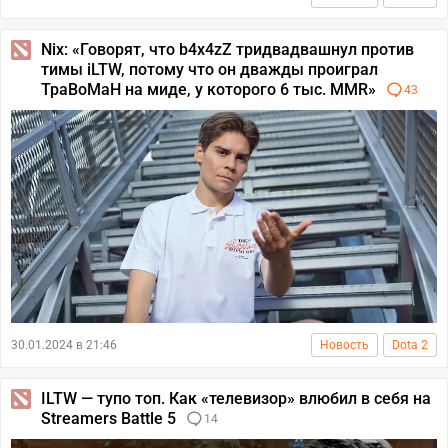
Nix: «Говорят, что b4x4zZ тридвадвашнул против
тимы iLTW, потому что он дважды проиграл
TpaBoMaH на миде, у которого 6 тыс. MMR»
43
30.01.2024 в 21:46
Новость
Dota 2
ILTW — тупо топ. Как «телевизор» влюбил в себя на
Streamers Battle 5
14