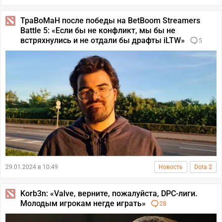
TpaBoMaH после победы на BetBoom Streamers
Battle 5: «Если бы не конфликт, мы бы не
встряхнулись и не отдали бы драфты iLTW»
5
29.01.2024 в 10:49
Новость
Dota 2
Korb3n: «Valve, верните, пожалуйста, DPC-лиги.
Молодым игрокам негде играть»
28