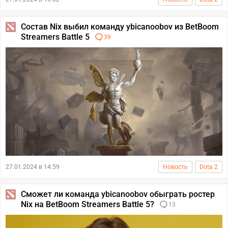
Состав Nix выбил команду ybicanoobov из BetBoom
Streamers Battle 5
39
27.01.2024 в 14:59
Новость
Dota 2
Сможет ли команда ybicanoobov обыграть ростер
Nix на BetBoom Streamers Battle 5?
13