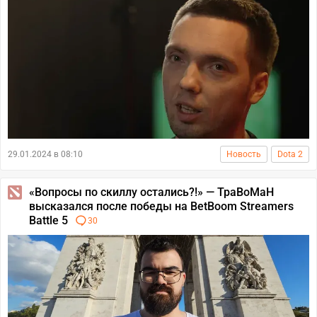
29.01.2024 в 08:10
Новость
Dota 2
«Вопросы по скиллу остались?!» — TpaBoMaH
высказался после победы на BetBoom Streamers
Battle 5
30