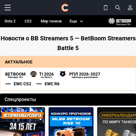
Dota 2
CS2
Мир танков
Еще
Новости о BB Streamers 5 — BetBoom Streamers
Battle 5
АКТУАЛЬНОЕ
BETBOOM
TI 2026
РПЛ 2026-2027
Реклама 18+
по Dota 2
таблица и расписание
EWC CS2
EWC R6
Спецпроекты