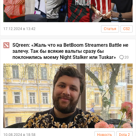
17.12.2024 в 13:42
Статья
CS2
SQreen: «Жаль что на BetBoom Streamers Battle не
залечу. Так бы всякие вальты сразу бы
поклонились моему Night Stalker или Tuskar»
20
10.08.2024 в 18:58
Новость
Dota 2