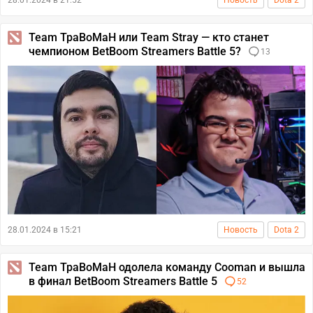
Team TpaBoMaH или Team Stray — кто станет
чемпионом BetBoom Streamers Battle 5?
13
28.01.2024 в 15:21
Новость
Dota 2
Team TpaBoMaH одолела команду Cooman и вышла
в финал BetBoom Streamers Battle 5
52