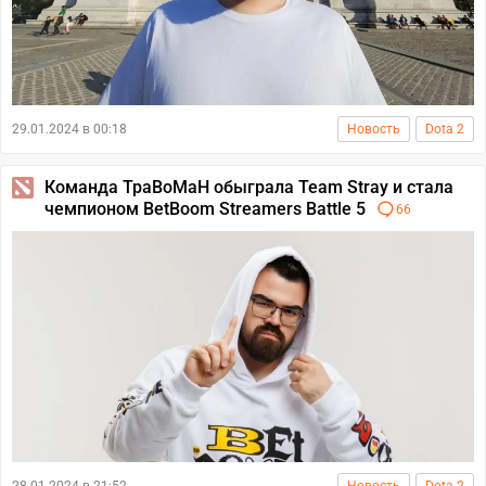
29.01.2024 в 00:18
Новость
Dota 2
Команда TpaBoMaH обыграла Team Stray и стала
чемпионом BetBoom Streamers Battle 5
66
28.01.2024 в 21:52
Новость
Dota 2