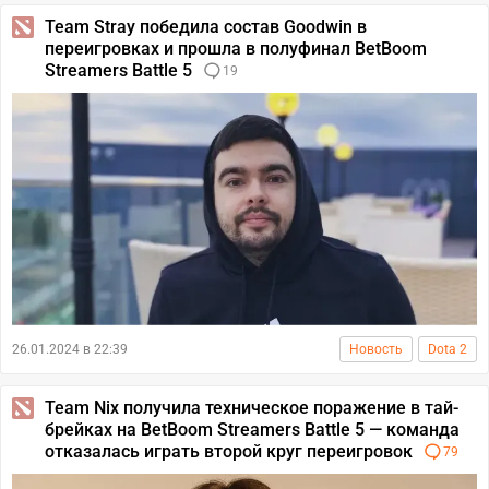
Team Stray победила состав Goodwin в
переигровках и прошла в полуфинал BetBoom
Streamers Battle 5
19
26.01.2024 в 22:39
Новость
Dota 2
Team Nix получила техническое поражение в тай-
брейках на BetBoom Streamers Battle 5 — команда
отказалась играть второй круг переигровок
79