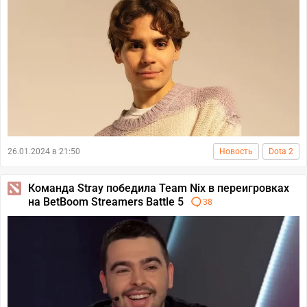
26.01.2024 в 21:50
Новость
Dota 2
Команда Stray победила Team Nix в переигровках
на BetBoom Streamers Battle 5
38