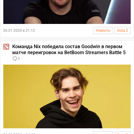
26.01.2024 в 21:12
Новость
Dota 2
Команда Nix победила состав Goodwin в первом
матче переигровок на BetBoom Streamers Battle 5
3