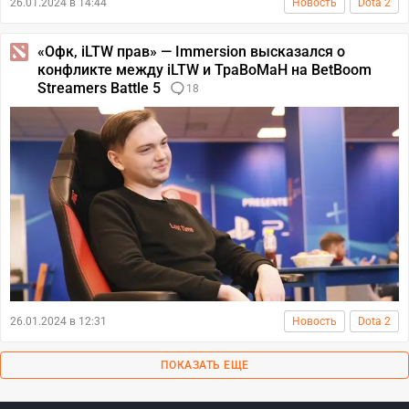
26.01.2024 в 14:44
Новость
Dota 2
«Офк, iLTW прав» — Immersion высказался о
конфликте между iLTW и TpaBoMaH на BetBoom
Streamers Battle 5
18
26.01.2024 в 12:31
Новость
Dota 2
ПОКАЗАТЬ ЕЩЕ