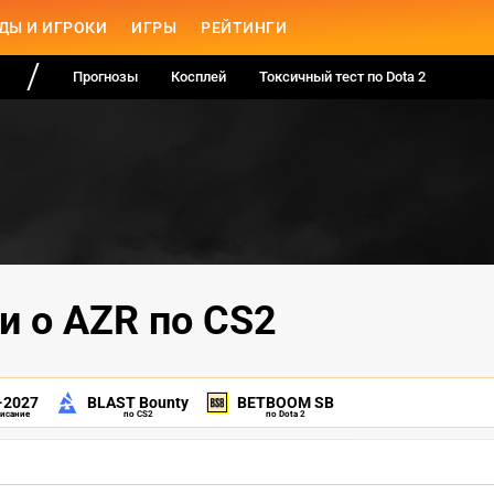
ДЫ И ИГРОКИ
ИГРЫ
РЕЙТИНГИ
Прогнозы
Косплей
Токсичный тест по Dota 2
и о AZR по CS2
-2027
BLAST Bounty
BETBOOM SB
писание
по CS2
по Dota 2