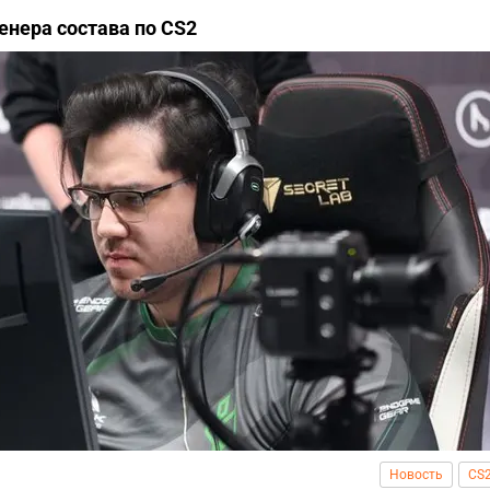
енера состава по CS2
Новость
CS