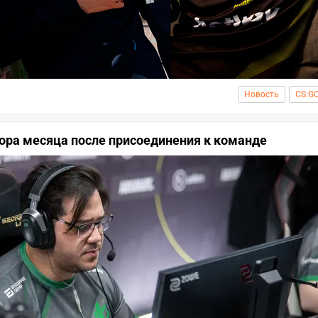
Новость
CS:G
тора месяца после присоединения к команде