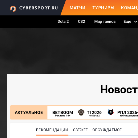
МАТЧИ
ТУРНИРЫ
КОМАН
Dota 2
CS2
Мир танков
Еще
Новост
АКТУАЛЬНОЕ
BETBOOM
TI 2026
РПЛ 2026
Реклама 18+
по Dota 2
таблица и рас
РЕКОМЕНДАЦИИ
СВЕЖЕЕ
ОБСУЖДАЕМОЕ