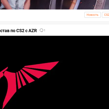
Новость
CS
став по CS2 с AZR
1