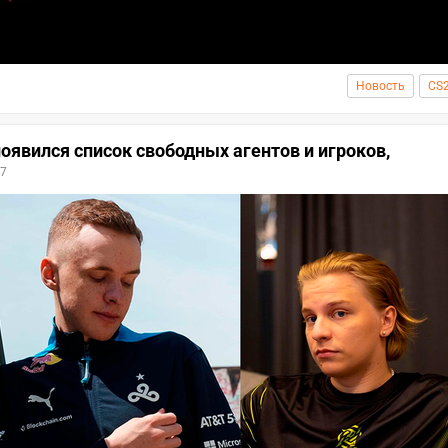
Новость
CS
— появился список свободных агентов и игроков,
7