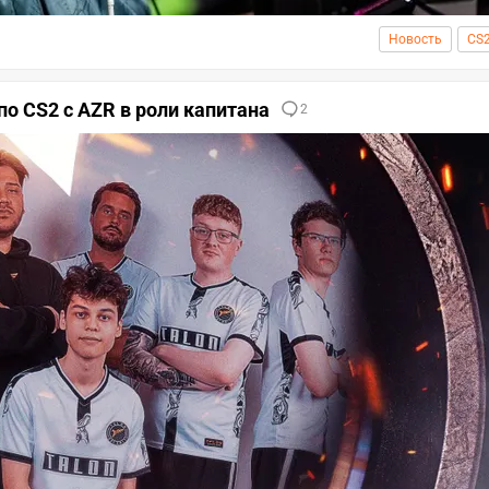
Новость
CS
 по CS2 с AZR в роли капитана
2