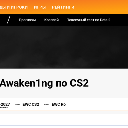
ДЫ И ИГРОКИ
ИГРЫ
РЕЙТИНГИ
Прогнозы
Косплей
Токсичный тест по Dota 2
 Awaken1ng по CS2
-2027
EWC CS2
EWC R6
писание