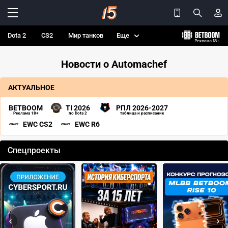
Dota 2
CS2
Мир танков
Еще
Новости о Automachef
АКТУАЛЬНОЕ
BETBOOM
TI 2026
РПЛ 2026-2027
Реклама 18+
по Dota 2
таблица и расписание
EWC CS2
EWC R6
Спецпроекты
‹
›