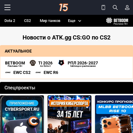
Dota 2
CS2
Мир танков
Еще
Новости о ATK.gg CS:GO по CS2
АКТУАЛЬНОЕ
BETBOOM
TI 2026
РПЛ 2026-2027
Реклама 18+
по Dota 2
таблица и расписание
EWC CS2
EWC R6
Спецпроекты
‹
›