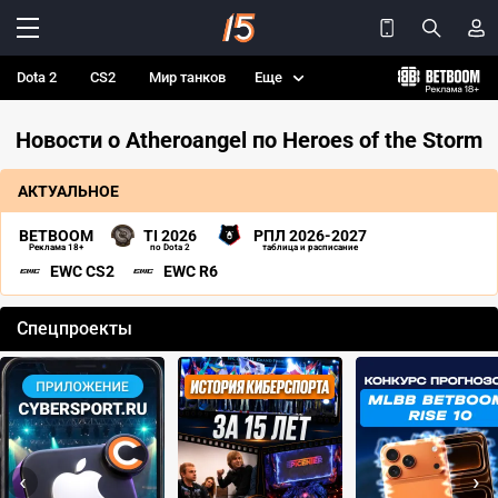
Dota 2
CS2
Мир танков
Еще
Новости о Atheroangel по Heroes of the Storm
АКТУАЛЬНОЕ
BETBOOM
TI 2026
РПЛ 2026-2027
Реклама 18+
по Dota 2
таблица и расписание
EWC CS2
EWC R6
Спецпроекты
‹
›