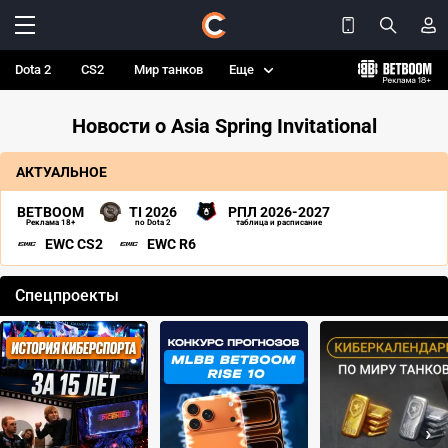
Dota 2
CS2
Мир танков
Еще
Новости о Asia Spring Invitational
АКТУАЛЬНОЕ
BETBOOM
TI 2026
РПЛ 2026-2027
Реклама 18+
по Dota 2
таблица и расписание
EWC CS2
EWC R6
Спецпроекты
‹
›