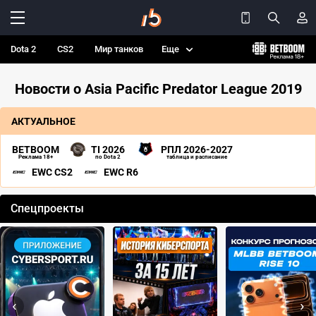
Dota 2
CS2
Мир танков
Еще
Новости о Asia Pacific Predator League 2019
АКТУАЛЬНОЕ
BETBOOM
TI 2026
РПЛ 2026-2027
Реклама 18+
по Dota 2
таблица и расписание
EWC CS2
EWC R6
Спецпроекты
‹
›