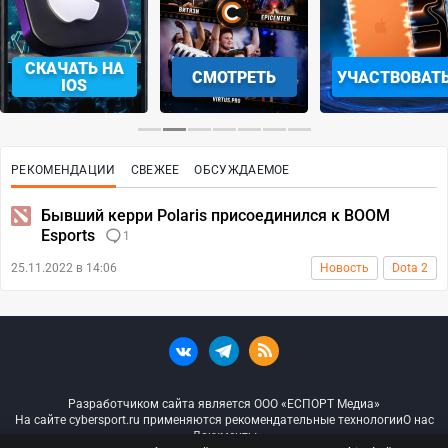
СКАЧАТЬ НА
СМОТРЕТЬ
УЧАСТВОВАТ
IOS
РЕКОМЕНДАЦИИ
СВЕЖЕЕ
ОБСУЖДАЕМОЕ
Бывший керри Polaris присоединился к BOOM
Esports
1
25.11.2022 в 14:06
Новость
Dota 2
Разработчиком сайта является ООО «ЕСПОРТ Медиа»
На сайте cybersport.ru применяются рекомендательные технологии
О нас
Документы