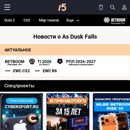
Dota 2
CS2
Мир танков
Еще
Новости о As Dusk Falls
АКТУАЛЬНОЕ
BETBOOM
TI 2026
РПЛ 2026-2027
Реклама 18+
по Dota 2
таблица и расписание
EWC CS2
EWC R6
Спецпроекты
‹
›