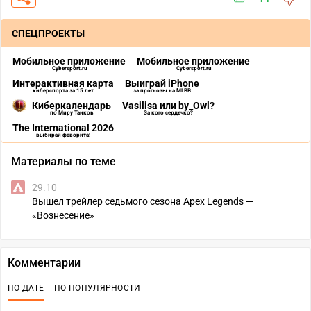
СПЕЦПРОЕКТЫ
Мобильное приложение
Мобильное приложение
Cybersport.ru
Cybersport.ru
Интерактивная карта
Выиграй iPhone
киберспорта за 15 лет
за прогнозы на MLBB
Киберкалендарь
Vasilisa или by_Owl?
по Миру Танков
За кого сердечко?
The International 2026
выбирай фаворита!
Материалы по теме
29.10
Вышел трейлер седьмого сезона Apex Legends —
«Вознесение»
Комментарии
ПО ДАТЕ
ПО ПОПУЛЯРНОСТИ