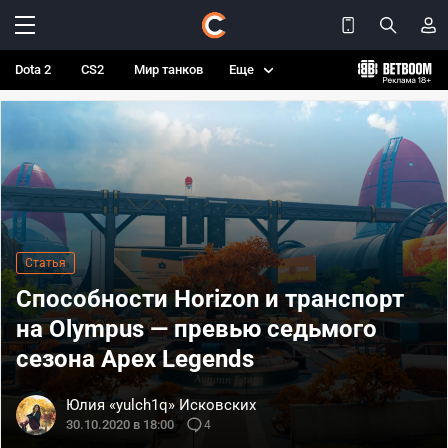
Dota 2
CS2
Мир танков
Еще
Статья
Способности Horizon и транспорт
на Olympus — превью седьмого
сезона Apex Legends
Юлия «yulch1q» Исковских
30.10.2020 в 18:00
4