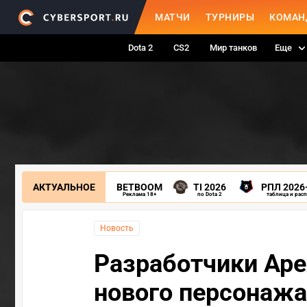
МАТЧИ
ТУРНИРЫ
КОМАН
Dota 2
CS2
Мир танков
Еще
АКТУАЛЬНОЕ
BETBOOM
TI 2026
РПЛ 2026
Реклама 18+
по Dota 2
таблица и рас
Новость
Разработчики Ape
нового персонажа