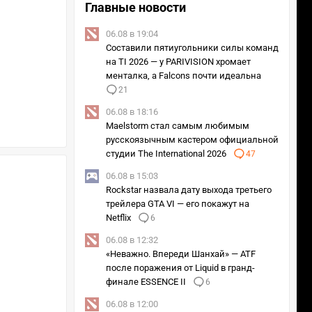
Главные новости
06.08 в 19:04
Составили пятиугольники силы команд
на TI 2026 — у PARIVISION хромает
менталка, а Falcons почти идеальна
21
06.08 в 18:16
Maelstorm стал самым любимым
русскоязычным кастером официальной
студии The International 2026
47
06.08 в 15:03
Rockstar назвала дату выхода третьего
трейлера GTA VI — его покажут на
Netflix
6
06.08 в 12:32
«Неважно. Впереди Шанхай» — ATF
после поражения от Liquid в гранд-
финале ESSENCE II
6
06.08 в 12:00