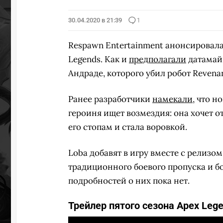
30.04.2020 в 21:39
1
Respawn Entertainment анонсировала
Legends. Как и
предполагали
датамайн
Андраде, которого убил робот Revenan
Ранее разработчики
намекали
, что 
героиня ищет возмездия: она хочет о
его стопам и стала воровкой.
Loba добавят в игру вместе с релизо
традиционного боевого пропуска и бо
подробностей о них пока нет.
Трейлер пятого сезона Apex Lege