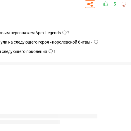
5
новым персонажем Apex Legends
7
нули на следующего героя «королевской битвы»
1
и следующего поколения
1