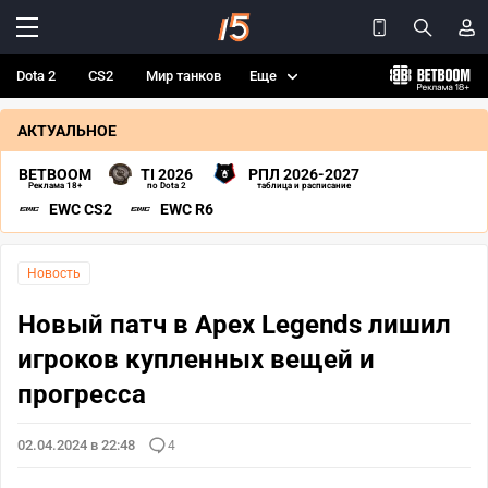
Dota 2
CS2
Мир танков
Еще
АКТУАЛЬНОЕ
BETBOOM
TI 2026
РПЛ 2026-2027
Реклама 18+
по Dota 2
таблица и расписание
EWC CS2
EWC R6
Новость
Новый патч в Apex Legends лишил
игроков купленных вещей и
прогресса
02.04.2024 в 22:48
4