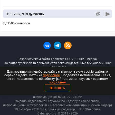
Напиши, что думаешь
0 / 1500 символов
Разработчиком сайта является ООО «ЕСПОРТ Медиа»
На сайте cybersport.ru применяются рекомендательные технологии
О нас
Документы
Для повышения удобства сайта мы используем cookie-файлы и
сервис Яндекс.Метрика
подробнее
. Продолжая использовать сайт,
© ООО «Киберспорт.ру» — Все права защищены
вы соглашаетесь на обработку файлов, используемых сервисом
подробнее
.
18+
ПРИНЯТЬ
ООО «Киберспорт.ру». Свидетельство о регистрации средств массовой
информации ЭЛ № ФС 77 - 74
022
выдано Федеральной службой по надзору в сфере связи,
информационных технологий и массовых коммуникаций (Роскомнадзор)
19 октября 2018 года. Главный редактор — В.Н. Животнев.
Cybersport.ru
@ 2011 - 2026