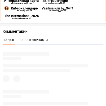
Интерактивная карта
Выиграй iPhone
киберспорта за 15 лет
за прогнозы на MLBB
Киберкалендарь
Vasilisa или by_Owl?
по Миру Танков
За кого сердечко?
The International 2026
выбирай фаворита!
Комментарии
ПО ДАТЕ
ПО ПОПУЛЯРНОСТИ