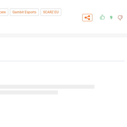
cere
Gambit Esports
SCARZ EU
9
СК
УЧАСТВОВАТЬ
ЗАБРАТЬ
A