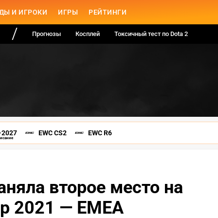
ДЫ И ИГРОКИ
ИГРЫ
РЕЙТИНГИ
Прогнозы
Косплей
Токсичный тест по Dota 2
-2027
EWC CS2
EWC R6
писание
аняла второе место на
ip 2021 — EMEA