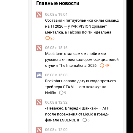
Главные новости
06.08 в 19:04
Составили пятиугольники силы команд
на TI 2026 — у PARIVISION хромает
менталка, а Falcons почти идеальна
26
06.08 в 18:16
Maelstorm стал самым любимым
русскоязычным кастером официальной
студии The International 2026
49
06.08 в 15:03
Rockstar назвала дату выхода третьего
трейлера GTA VI — его покажут на
Netflix
9
06.08 в 12:32
«Неважно. Впереди Шанхай» — ATF
после поражения от Liquid в гранд-
финале ESSENCE II
6
06.08 в 12:00