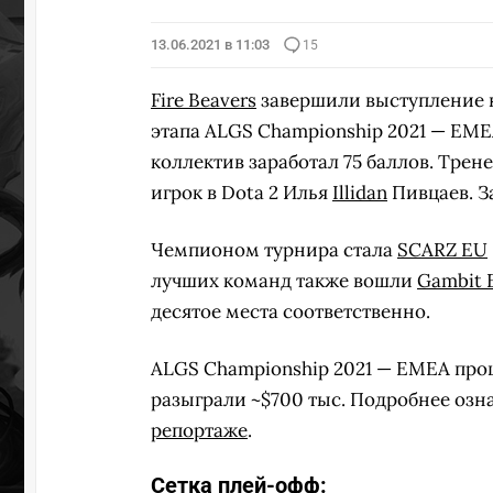
13.06.2021 в 11:03
15
Fire Beavers
завершили выступление н
этапа ALGS Championship 2021 — EME
коллектив заработал 75 баллов. Тре
игрок в Dota 2 Илья
Illidan
Пивцаев. За
Чемпионом турнира стала
SCARZ EU
лучших команд также вошли
Gambit 
десятое места соответственно.
ALGS Championship 2021 — EMEA прошё
разыграли ~$700 тыс. Подробнее озн
репортаже
.
Сетка плей-офф: