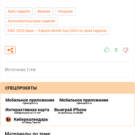
Apex Legends
Мнение
9impulse
AuroraGaming Apex Legends
EWC 2024 Apex — Esports World Cup 2024 по Apex Legends
3
Источник
t.me
СПЕЦПРОЕКТЫ
Мобильное приложение
Мобильное приложение
Cybersport.ru
Cybersport.ru
Интерактивная карта
Выиграй iPhone
киберспорта за 15 лет
за прогнозы на MLBB
Киберкалендарь
по Миру Танков
Материалы по теме