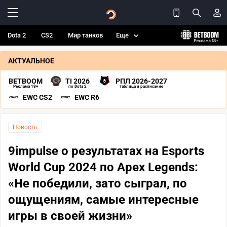
Dota 2
CS2
Мир танков
Еще
АКТУАЛЬНОЕ
BETBOOM
TI 2026
РПЛ 2026-2027
Реклама 18+
по Dota 2
таблица и расписание
EWC CS2
EWC R6
Новость
9impulse о результатах на Esports
World Cup 2024 по Apex Legends:
«Не победили, зато сыграл, по
ощущениям, самые интересные
игры в своей жизни»