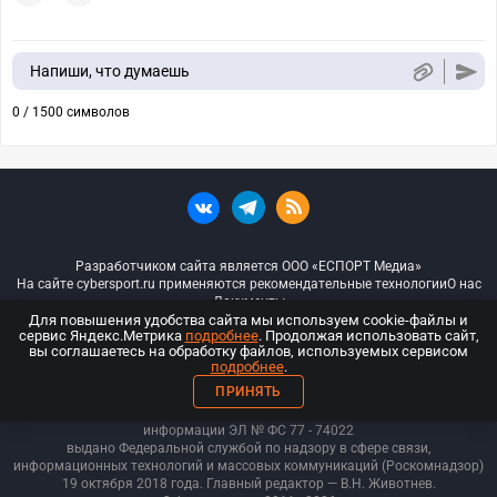
Напиши, что думаешь
0 / 1500 символов
Разработчиком сайта является ООО «ЕСПОРТ Медиа»
На сайте cybersport.ru применяются рекомендательные технологии
О нас
Документы
Для повышения удобства сайта мы используем cookie-файлы и
сервис Яндекс.Метрика
подробнее
. Продолжая использовать сайт,
© ООО «Киберспорт.ру» — Все права защищены
вы соглашаетесь на обработку файлов, используемых сервисом
подробнее
.
18+
ПРИНЯТЬ
ООО «Киберспорт.ру». Свидетельство о регистрации средств массовой
информации ЭЛ № ФС 77 - 74
022
выдано Федеральной службой по надзору в сфере связи,
информационных технологий и массовых коммуникаций (Роскомнадзор)
19 октября 2018 года. Главный редактор — В.Н. Животнев.