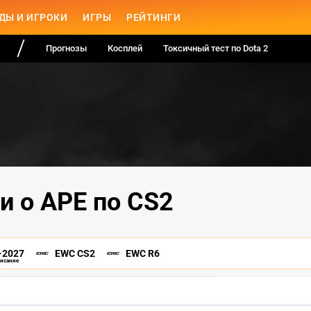
ДЫ И ИГРОКИ
ИГРЫ
РЕЙТИНГИ
Прогнозы
Косплей
Токсичный тест по Dota 2
и о APE по CS2
-2027
EWC CS2
EWC R6
писание