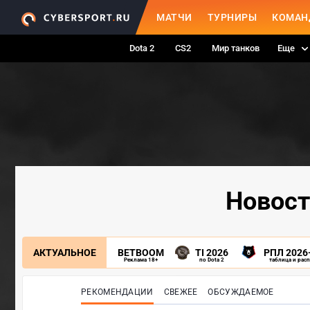
МАТЧИ
ТУРНИРЫ
КОМАН
Dota 2
CS2
Мир танков
Еще
Новост
АКТУАЛЬНОЕ
BETBOOM
TI 2026
РПЛ 2026
Реклама 18+
по Dota 2
таблица и рас
РЕКОМЕНДАЦИИ
СВЕЖЕЕ
ОБСУЖДАЕМОЕ