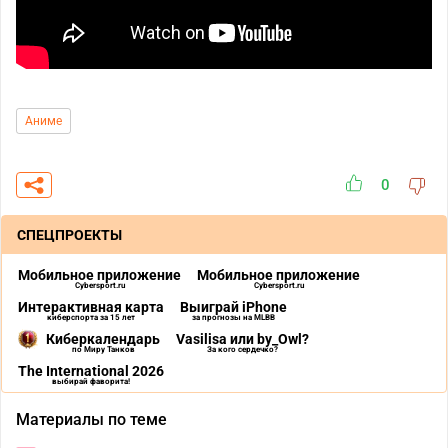
Аниме
0
СПЕЦПРОЕКТЫ
Мобильное приложение
Мобильное приложение
Cybersport.ru
Cybersport.ru
Интерактивная карта
Выиграй iPhone
киберспорта за 15 лет
за прогнозы на MLBB
Киберкалендарь
Vasilisa или by_Owl?
по Миру Танков
За кого сердечко?
The International 2026
выбирай фаворита!
Материалы по теме