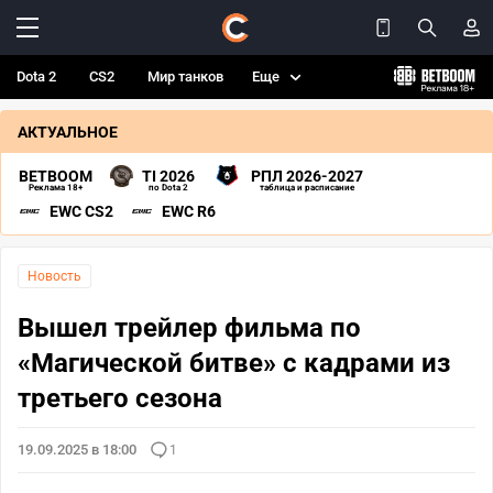
Dota 2
CS2
Мир танков
Еще
АКТУАЛЬНОЕ
BETBOOM
TI 2026
РПЛ 2026-2027
Реклама 18+
по Dota 2
таблица и расписание
EWC CS2
EWC R6
Новость
Вышел трейлер фильма по
«Магической битве» с кадрами из
третьего сезона
19.09.2025 в 18:00
1