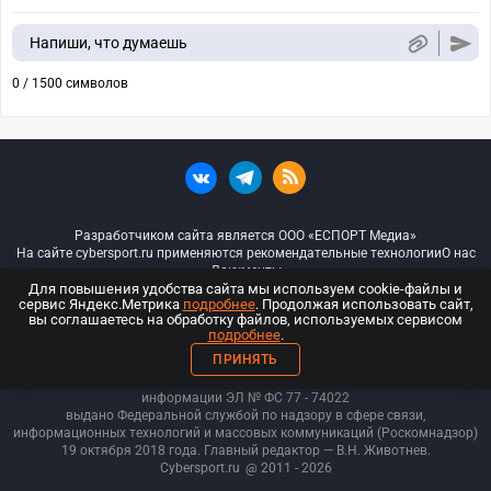
Напиши, что думаешь
0 / 1500 символов
Разработчиком сайта является ООО «ЕСПОРТ Медиа»
На сайте cybersport.ru применяются рекомендательные технологии
О нас
Документы
Для повышения удобства сайта мы используем cookie-файлы и
сервис Яндекс.Метрика
подробнее
. Продолжая использовать сайт,
© ООО «Киберспорт.ру» — Все права защищены
вы соглашаетесь на обработку файлов, используемых сервисом
подробнее
.
18+
ПРИНЯТЬ
ООО «Киберспорт.ру». Свидетельство о регистрации средств массовой
информации ЭЛ № ФС 77 - 74
022
выдано Федеральной службой по надзору в сфере связи,
информационных технологий и массовых коммуникаций (Роскомнадзор)
19 октября 2018 года. Главный редактор — В.Н. Животнев.
Cybersport.ru
@ 2011 - 2026