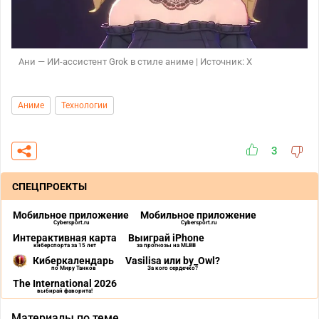
Ани — ИИ-ассистент Grok в стиле аниме | Источник: X
Аниме
Технологии
3
СПЕЦПРОЕКТЫ
Мобильное приложение
Мобильное приложение
Cybersport.ru
Cybersport.ru
Интерактивная карта
Выиграй iPhone
киберспорта за 15 лет
за прогнозы на MLBB
Киберкалендарь
Vasilisa или by_Owl?
по Миру Танков
За кого сердечко?
The International 2026
выбирай фаворита!
Материалы по теме