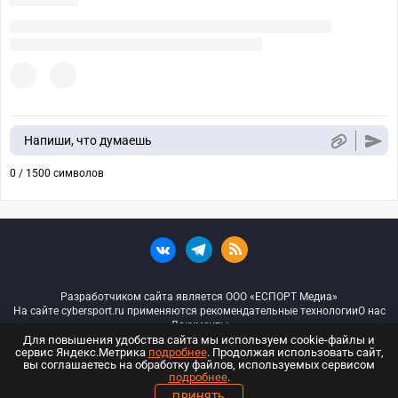
Напиши, что думаешь
0 / 1500 символов
Разработчиком сайта является ООО «ЕСПОРТ Медиа»
На сайте cybersport.ru применяются рекомендательные технологии
О нас
Документы
Для повышения удобства сайта мы используем cookie-файлы и
сервис Яндекс.Метрика
подробнее
. Продолжая использовать сайт,
© ООО «Киберспорт.ру» — Все права защищены
вы соглашаетесь на обработку файлов, используемых сервисом
подробнее
.
18+
ПРИНЯТЬ