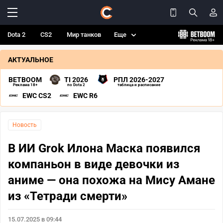
Dota 2
CS2
Мир танков
Еще
АКТУАЛЬНОЕ
BETBOOM
TI 2026
РПЛ 2026-2027
Реклама 18+
по Dota 2
таблица и расписание
EWC CS2
EWC R6
Новость
В ИИ Grok Илона Маска появился
компаньон в виде девочки из
аниме — она похожа на Мису Амане
из «Тетради смерти»
15.07.2025 в 09:44