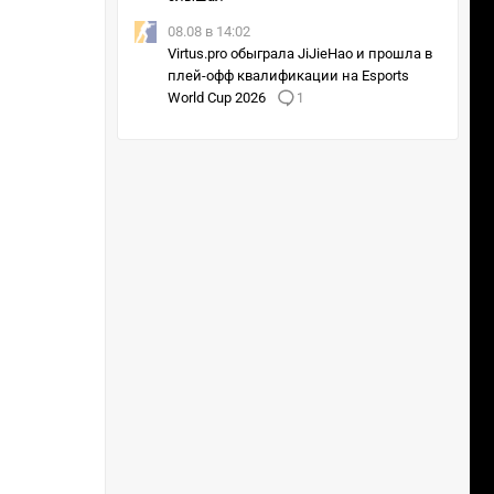
08.08 в 14:02
Virtus.pro обыграла JiJieHao и прошла в
плей-офф квалификации на Esports
World Cup 2026
1