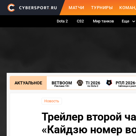
МАТЧИ
ТУРНИРЫ
КОМАН
Dota 2
CS2
Мир танков
Еще
АКТУАЛЬНОЕ
BETBOOM
TI 2026
РПЛ 2026
Реклама 18+
по Dota 2
таблица и рас
Новость
Трейлер второй ча
«Кайдзю номер в