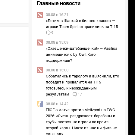
Главные новости
08.08 в 16:21
«Летим в Шанхай в бизнес-классе» —
игроки Team Spirit отправились на TI15
9
08.08 в 15:09
«Охаёшечки-датебаёшечки!» — Vasilisa
анимешится с by_Owl. Кого
поддержишь?
08.08 в 15:00
Обратились к тарологу и выяснили, кто
победит и провалится на TI15 —
готовьтесь к неожиданным
результатам
17
08.08 в 14:42
EliGE о матче против Metizport на EWC
2026: «Очень раздражает: барабаны и
трубы постоянно играли во время
второй карты. Никто из нас ни фига не
слышал»