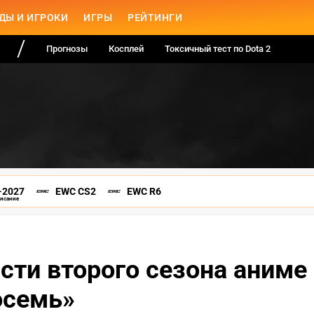
ДЫ И ИГРОКИ
ИГРЫ
РЕЙТИНГИ
Прогнозы
Косплей
Токсичный тест по Dota 2
-2027
EWC CS2
EWC R6
писание
сти второго сезона аниме
осемь»