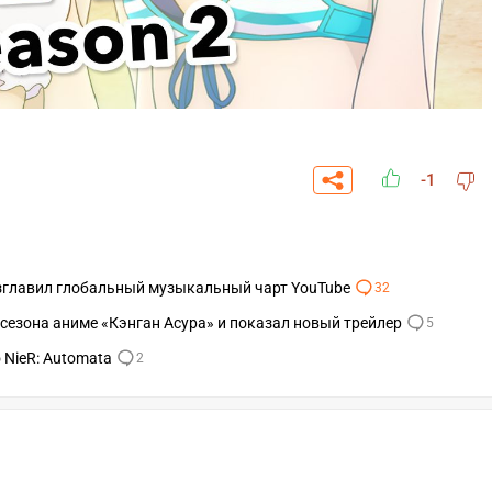
-1
озглавил глобальный музыкальный чарт YouTube
32
о сезона аниме «Кэнган Асура» и показал новый трейлер
5
 NieR: Automata
2