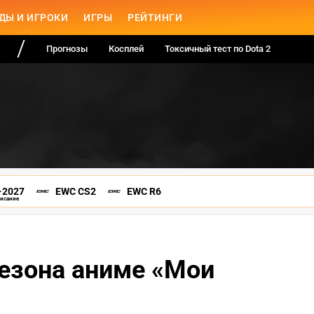
ДЫ И ИГРОКИ
ИГРЫ
РЕЙТИНГИ
Прогнозы
Косплей
Токсичный тест по Dota 2
-2027
EWC CS2
EWC R6
писание
сезона аниме «Мои