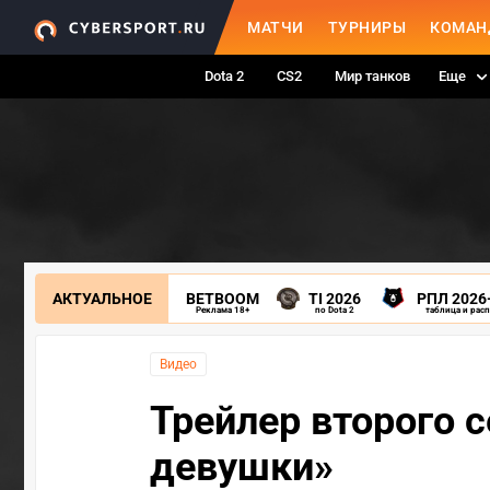
МАТЧИ
ТУРНИРЫ
КОМАН
Dota 2
CS2
Мир танков
Еще
АКТУАЛЬНОЕ
BETBOOM
TI 2026
РПЛ 2026
Реклама 18+
по Dota 2
таблица и рас
Видео
Трейлер второго 
девушки»