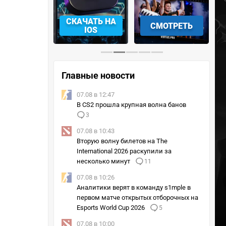
АЧАТЬ НА
СМОТРЕТЬ
УЧАСТВОВАТЬ
IOS
Главные новости
07.08 в 12:47
В CS2 прошла крупная волна банов
3
07.08 в 10:43
Вторую волну билетов на The
International 2026 раскупили за
несколько минут
11
07.08 в 10:26
Аналитики верят в команду s1mple в
первом матче открытых отборочных на
Esports World Cup 2026
5
07.08 в 10:00