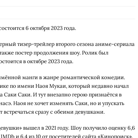
СКАЧАТЬ НА
СК
ОВАТЬ
ЗАБРАТЬ
ANDROID
остоится 6 октября 2023 года.
ерный тизер-трейлер второго сезона аниме-сериала
 также постер продолжения шоу. Ролик был
стоится в октябре 2023 года.
имённой манги в жанре романтической комедии.
ике по имени Наоя Мукаи, который недавно начал
а Саки Саки. И тут внезапно герою признаётся в
сэ. Наоя не хочет изменять Саки, но и упускать
т встречаться сразу с обеими девушками.
вушки» вышел в 2021 году. Шоу получило оценку 6,6
 IMDb и 6,4 из 10 от посетителей сайта «Кинопоиск».