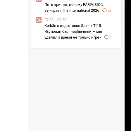
Пять причин, почему PARIVISION
выиграет The International 2026
52
07.08 в 09:38
Korb3n о подготовке Spirit к TI15:
«Буткемп был необычный — мы
уделили время не только игре»
7