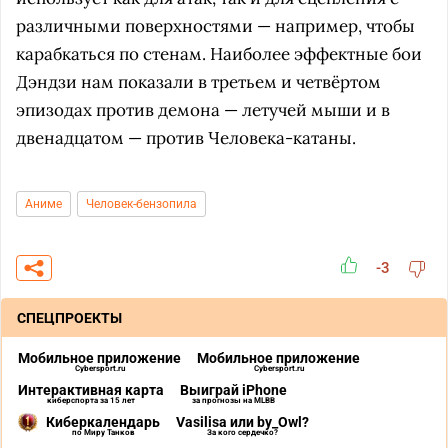
различными поверхностями — например, чтобы
карабкаться по стенам. Наиболее эффектные бои
Дэндзи нам показали в третьем и четвёртом
эпизодах против демона — летучей мыши и в
двенадцатом — против Человека-катаны.
Аниме
Человек-бензопила
-3
СПЕЦПРОЕКТЫ
Мобильное приложение
Мобильное приложение
Cybersport.ru
Cybersport.ru
Интерактивная карта
Выиграй iPhone
киберспорта за 15 лет
за прогнозы на MLBB
Киберкалендарь
Vasilisa или by_Owl?
по Миру Танков
За кого сердечко?