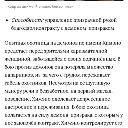
Кадр из аниме «Человек-бензопила»
Способности:
управление призрачной рукой
благодаря контракту с демоном-призраком.
Опытная охотница на демонов по имени Химэно
предстаёт перед зрителями харизматичной
женщиной, заботящейся о своих подчинённых. В
бою против демонов она потеряла множество
напарников, из-за чего с трудом переживает
гибель охотников. Несмотря на её шутливую
манеру речи и беззаботное, на первый взгляд,
поведение, Химэно одолевает депрессивное
настроение и переживания. В бою охотница
полагается на силу демона-призрака, с которым у
неё заключён контракт. Химэно контролирует его