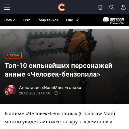
Dota 2
CS2
Мир танков
Еще
Статья
Топ-10 сильнейших персонажей
аниме «Человек-бензопила»
Анастасия «NanaMar» Егорова
28.08.2025 в 08:50
4
В аниме «Человек-бензопила» (Chainsaw Man)
можно увидеть множество крутых демонов и