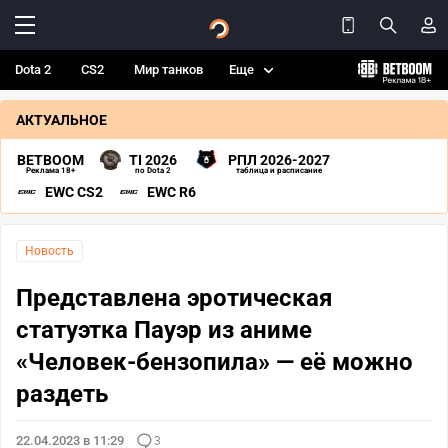
Dota 2
CS2
Мир танков
Еще
АКТУАЛЬНОЕ
BETBOOM
TI 2026
РПЛ 2026-2027
Реклама 18+
по Dota 2
таблица и расписание
EWC CS2
EWC R6
Новость
Представлена эротическая
статуэтка Пауэр из аниме
«Человек-бензопила» — её можно
раздеть
22.04.2023 в 11:29
3