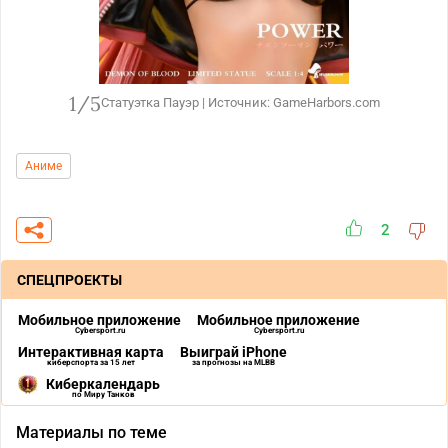
1/5
Статуэтка Пауэр | Источник: GameHarbors.com
Аниме
2
СПЕЦПРОЕКТЫ
Мобильное приложение
Мобильное приложение
Cybersport.ru
Cybersport.ru
Интерактивная карта
Выиграй iPhone
киберспорта за 15 лет
за прогнозы на MLBB
Киберкалендарь
по Миру Танков
Материалы по теме