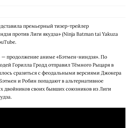
СКАЧАТЬ НА
СК
ОВАТЬ
ЗАБРАТЬ
ANDROID
едставила премьерный тизер-трейлер
зя против Лиги якудза» (Ninja Batman tai Yakuza
ouTube.
» — продолжение аниме «Бэтмен-ниндзя». По
одей Горилла Гродд отправил Тёмного Рыцаря в
шлось сразиться с феодальными версиями Джокера
е Бэтмен и Робин попадают в альтернативное
ых двойников своих бывших союзников из Лиги
удза.