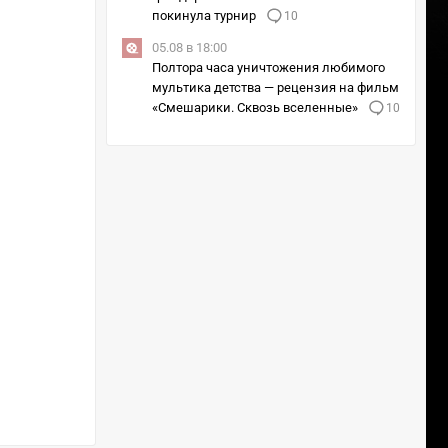
покинула турнир
10
05.08 в 18:00
Полтора часа уничтожения любимого
мультика детства — рецензия на фильм
«Смешарики. Сквозь вселенные»
10