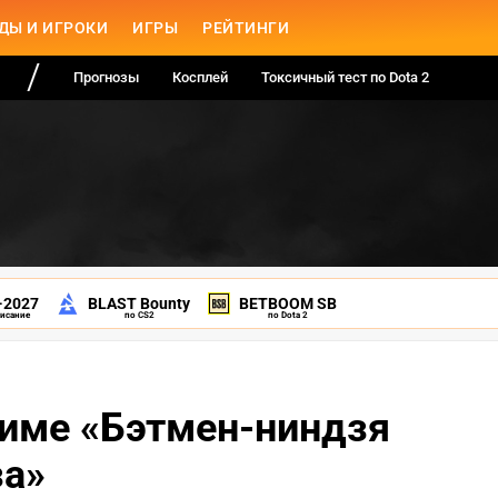
ДЫ И ИГРОКИ
ИГРЫ
РЕЙТИНГИ
Прогнозы
Косплей
Токсичный тест по Dota 2
-2027
BLAST Bounty
BETBOOM SB
писание
по CS2
по Dota 2
ниме «Бэтмен-ниндзя
за»