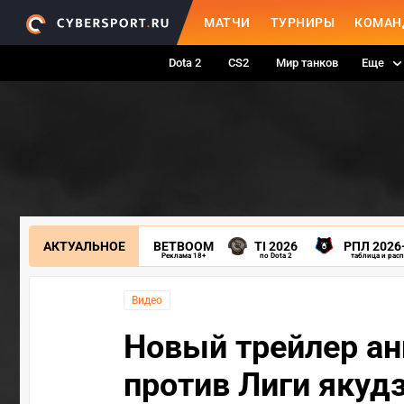
МАТЧИ
ТУРНИРЫ
КОМАН
Dota 2
CS2
Мир танков
Еще
АКТУАЛЬНОЕ
BETBOOM
TI 2026
РПЛ 2026
Реклама 18+
по Dota 2
таблица и рас
Видео
Новый трейлер а
против Лиги якуд