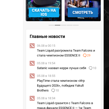
АЧАТЬ НА
СМОТРЕТЬ
УЧАСТВОВАТЬ
IOS
Главные новости
06.08 в 00:15
Team Liquid разгромила Team Falcons и
стала чемпионом ESSENCE II
29
05.08 в 19:54
Satanic назвал керри лучше себя
10
05.08 в 18:55
PlayTime стала чемпионом «Игр
Будущего 2026», победив Yakult
Brothers
10
05.08 в 18:34
Team Liquid сразится с Team Falcons в
гранд-финале ESSENCE II — 1w Team