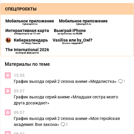
СПЕЦПРОЕКТЫ
Мобильное приложение
Мобильное приложение
Cybersport.ru
Cybersport.ru
Интерактивная карта
Выиграй iPhone
киберспорта за 15 лет
за прогнозы на MLBB
Киберкалендарь
Vasilisa или by_Owl?
по Миру Танков
За кого сердечко?
The International 2026
выбирай фаворита!
Материалы по теме
15.05
График выхода серий 2 сезона аниме «Медалистка»
1
03.07
График выхода серий аниме «Младшая сестра моего
друга досаждает»
09.07
График выхода серий 2 сезона аниме «Моя геройская
академия: Вне закона»
2