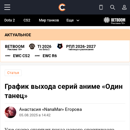
Dota 2
CS2
Мир танков
Еще
АКТУАЛЬНОЕ
BETBOOM
TI 2026
РПЛ 2026-2027
Реклама 18+
по Dota 2
таблица и расписание
EWC CS2
EWC R6
Статья
График выхода серий аниме «Один
танец»
Анастасия «NanaMar» Егорова
05.08.2025 в 14:42
Уже скоро стартует показ нового спортивного