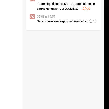
Team Liquid разгромила Team Falcons и
стала чемпионом ESSENCE II
30
05.08 в 19:54
Satanic назвал керри лучше себя
10