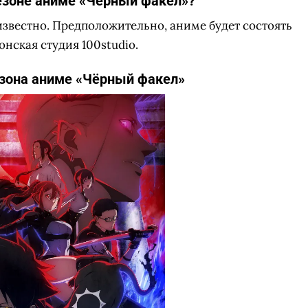
сезоне аниме «Чёрный факел»?
известно. Предположительно, аниме будет состоять
онская студия 100studio.
езона аниме «Чёрный факел»