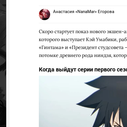
Анастасия «NanaMar» Егорова
УЧАСТВ
Скоро стартует показ нового экшен-
которого выступает Кэй Умабики, ра
«Гинтама» и «Президент студсовета 
потомке древнего рода ниндзя, котор
Когда выйдут серии первого се