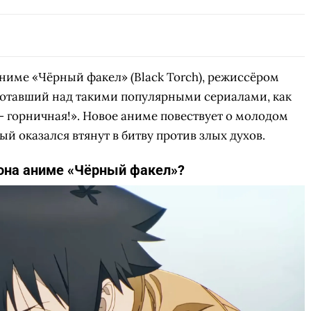
СКАЧАТЬ НА
СК
ОВАТЬ
ЗАБРАТЬ
ANDROID
аниме «Чёрный факел» (Black Torch), режиссёром
ботавший над такими популярными сериалами, как
— горничная!». Новое аниме повествует о молодом
ый оказался втянут в битву против злых духов.
зона аниме «Чёрный факел»?