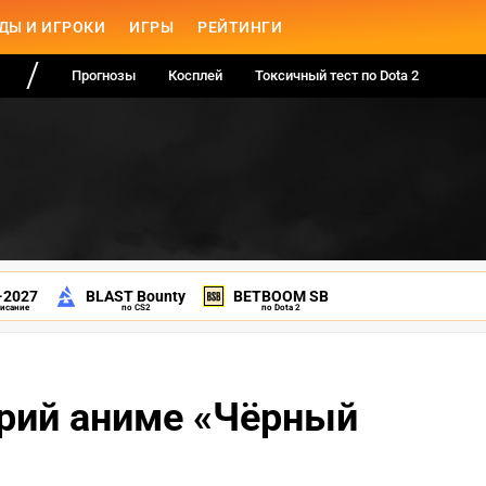
ДЫ И ИГРОКИ
ИГРЫ
РЕЙТИНГИ
Прогнозы
Косплей
Токсичный тест по Dota 2
-2027
BLAST Bounty
BETBOOM SB
писание
по CS2
по Dota 2
рий аниме «Чёрный