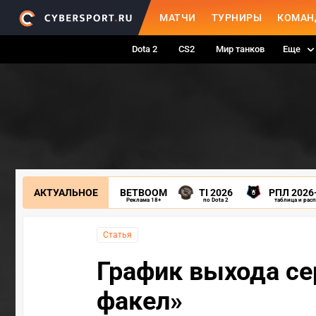
МАТЧИ
ТУРНИРЫ
КОМАН
Dota 2
CS2
Мир танков
Еще
АКТУАЛЬНОЕ
BETBOOM
TI 2026
РПЛ 2026
Реклама 18+
по Dota 2
таблица и рас
Статья
График выхода се
факел»