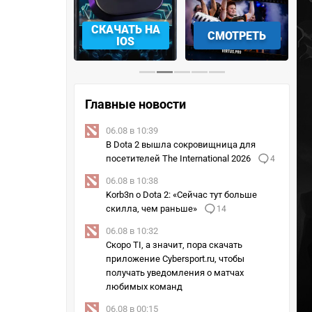
АЧАТЬ НА
СМОТРЕТЬ
УЧАСТВОВАТЬ
IOS
Главные новости
06.08 в 10:39
В Dota 2 вышла сокровищница для
посетителей The International 2026
4
06.08 в 10:38
Korb3n о Dota 2: «Сейчас тут больше
скилла, чем раньше»
14
06.08 в 10:32
Скоро TI, а значит, пора скачать
приложение Cybersport.ru, чтобы
получать уведомления о матчах
любимых команд
06.08 в 00:15