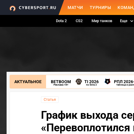
МАТЧИ
ТУРНИРЫ
КОМАН
Dota 2
CS2
Мир танков
Еще
АКТУАЛЬНОЕ
BETBOOM
TI 2026
РПЛ 2026
Реклама 18+
по Dota 2
таблица и рас
Статья
График выхода се
«Перевоплотился 