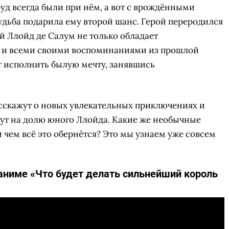
руд всегда были при нём, а вот с врождёнными
удьба подарила ему второй шанс. Герой переродился
 Ллойд де Салум не только обладает
о и всеми своими воспоминаниями из прошлой
т исполнить былую мечту, занявшись
сскажут о новых увлекательных приключениях и
ут на долю юного Ллойда. Какие же необычные
и чем всё это обернётся? Это мы узнаем уже совсем
аниме «Что будет делать сильнейший король