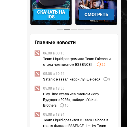
АЧАТЬ НА
СМОТРЕТЬ
УЧАСТВОВАТЬ
IOS
Главные новости
06.08 в 00:15
Team Liquid разгромила Team Falcons и
стала чемпионом ESSENCE II
25
05.08 в 19:54
Satanic назвал керри лучше себя
9
05.08 в 18:55
PlayTime стала чемпионом «Игр
Будущего 2026», победив Yakult
Brothers
10
05.08 в 18:34
Team Liquid сразится с Team Falcons в
гранд-финале ESSENCE II — 1w Team