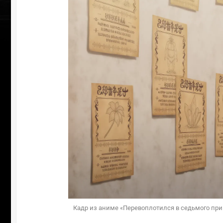
Кадр из аниме «Перевоплотился в седьмого прин