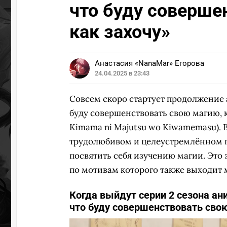
что буду соверше
УЧАСТВ
как захочу»
Анастасия «NanaMar» Егорова
24.04.2025 в 23:43
Совсем скоро стартует продолжение 
буду совершенствовать свою магию, как
Kimama ni Majutsu wo Kiwamemasu). 
трудолюбивом и целеустремлённом г
посвятить себя изучению магии. Это
по мотивам которого также выходит 
Когда выйдут серии 2 сезона ан
что буду совершенствовать свою