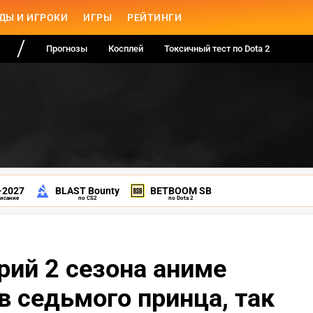
ДЫ И ИГРОКИ
ИГРЫ
РЕЙТИНГИ
Прогнозы
Косплей
Токсичный тест по Dota 2
-2027
BLAST Bounty
BETBOOM SB
писание
по CS2
по Dota 2
рий 2 сезона аниме
в седьмого принца, так