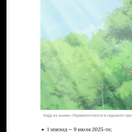
Кадр из аниме «Перевоплотился в седьмого прин
1 эпизод — 9 июля 2025-го;