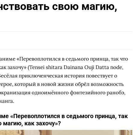
нствовать свою магию,
СКАЧАТЬ НА
СК
ОВАТЬ
ЗАБРАТЬ
ANDROID
аниме «Перевоплотился в седьмого принца, так что
 захочу» (Tensei shitara Dainana Ouji Datta node,
Весёлая приключенческая история повествует о
ерое, который в новой жизни обрёл возможность
 экранизация одноимённого фэнтезийного ранобэ,
манга.
име «Перевоплотился в седьмого принца, так
 магию, как захочу»?