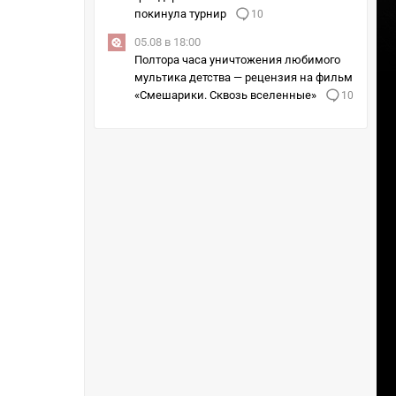
покинула турнир
10
05.08 в 18:00
Полтора часа уничтожения любимого
мультика детства — рецензия на фильм
«Смешарики. Сквозь вселенные»
10