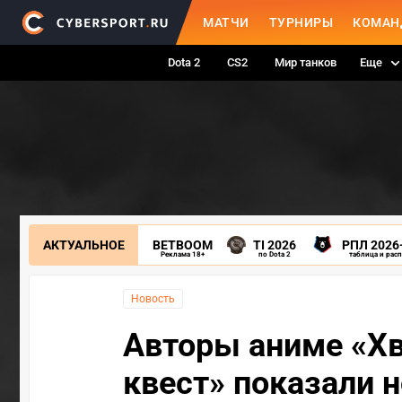
МАТЧИ
ТУРНИРЫ
КОМАН
Dota 2
CS2
Мир танков
Еще
АКТУАЛЬНОЕ
BETBOOM
TI 2026
РПЛ 2026
Реклама 18+
по Dota 2
таблица и рас
Новость
Авторы аниме «Хв
квест» показали 