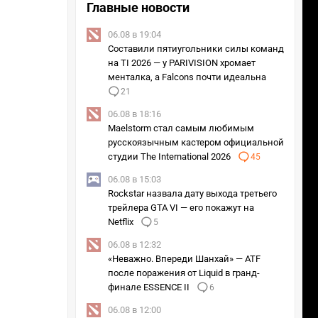
Главные новости
06.08 в 19:04
Составили пятиугольники силы команд
на TI 2026 — у PARIVISION хромает
менталка, а Falcons почти идеальна
21
06.08 в 18:16
Maelstorm стал самым любимым
русскоязычным кастером официальной
студии The International 2026
45
06.08 в 15:03
Rockstar назвала дату выхода третьего
трейлера GTA VI — его покажут на
Netflix
5
06.08 в 12:32
«Неважно. Впереди Шанхай» — ATF
после поражения от Liquid в гранд-
финале ESSENCE II
6
06.08 в 12:00