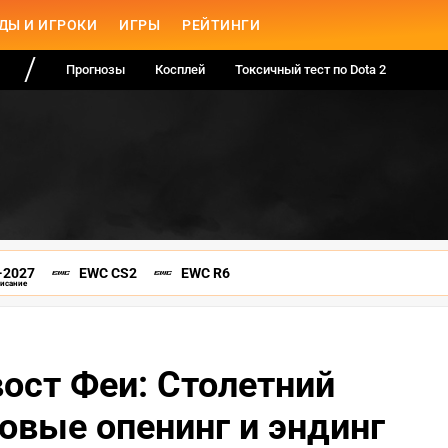
ДЫ И ИГРОКИ
ИГРЫ
РЕЙТИНГИ
Прогнозы
Косплей
Токсичный тест по Dota 2
-2027
EWC CS2
EWC R6
писание
ост Феи: Столетний
новые опенинг и эндинг