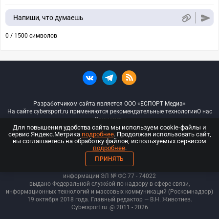
Напиши, что думаешь
0 / 1500 символов
Разработчиком сайта является ООО «ЕСПОРТ Медиа»
На сайте cybersport.ru применяются рекомендательные технологии
О нас
Документы
Для повышения удобства сайта мы используем cookie-файлы и
сервис Яндекс.Метрика
подробнее
. Продолжая использовать сайт,
© ООО «Киберспорт.ру» — Все права защищены
вы соглашаетесь на обработку файлов, используемых сервисом
подробнее
.
18+
ПРИНЯТЬ
ООО «Киберспорт.ру». Свидетельство о регистрации средств массовой
информации ЭЛ № ФС 77 - 74
022
выдано Федеральной службой по надзору в сфере связи,
информационных технологий и массовых коммуникаций (Роскомнадзор)
19 октября 2018 года. Главный редактор — В.Н. Животнев.
Cybersport.ru
@ 2011 - 2026