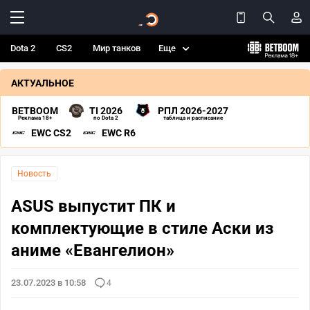
Dota 2
CS2
Мир танков
Еще
АКТУАЛЬНОЕ
BETBOOM
TI 2026
РПЛ 2026-2027
Реклама 18+
по Dota 2
таблица и расписание
EWC CS2
EWC R6
Новость
ASUS выпустит ПК и
комплектующие в стиле Аски из
аниме «Евангелион»
23.07.2023 в 10:58
4