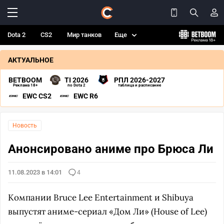
Dota 2
CS2
Мир танков
Еще
АКТУАЛЬНОЕ
BETBOOM
TI 2026
РПЛ 2026-2027
Реклама 18+
по Dota 2
таблица и расписание
EWC CS2
EWC R6
Новость
Анонсировано аниме про Брюса Ли
11.08.2023 в 14:01
4
Компании Bruce Lee Entertainment и Shibuya
выпустят аниме-сериал «Дом Ли» (House of Lee)