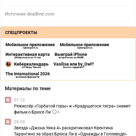
Источник
deadline.com
СПЕЦПРОЕКТЫ
Мобильное приложение
Мобильное приложение
Cybersport.ru
Cybersport.ru
Интерактивная карта
Выиграй iPhone
киберспорта за 15 лет
за прогнозы на MLBB
Киберкалендарь
Vasilisa или by_Owl?
по Миру Танков
За кого сердечко?
The International 2026
выбирай фаворита!
Материалы по теме
01.12
Режиссёр «Горбатой горы» и «Крадущегося тигра» снимет
фильм о Брюсе Ли
6
29.03
Звезда «Джона Уика 4» раскритиковал Квентина
Тарантино за образ Брюса Ли в «Однажды в Голливуде»