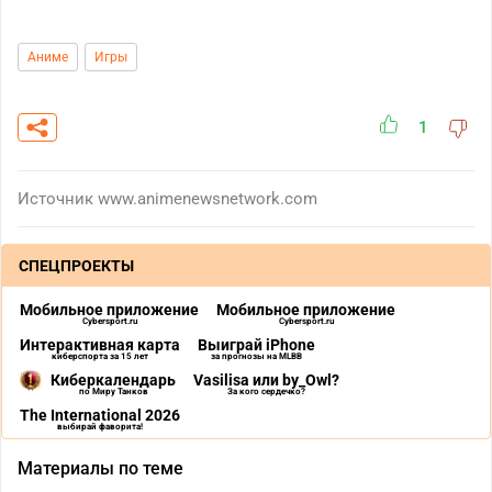
Аниме
Игры
1
Источник
www.animenewsnetwork.com
СПЕЦПРОЕКТЫ
Мобильное приложение
Мобильное приложение
Cybersport.ru
Cybersport.ru
Интерактивная карта
Выиграй iPhone
киберспорта за 15 лет
за прогнозы на MLBB
Киберкалендарь
Vasilisa или by_Owl?
по Миру Танков
За кого сердечко?
The International 2026
выбирай фаворита!
Материалы по теме