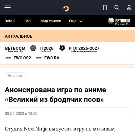
Dota 2
CS2
Мир танков
Еще
АКТУАЛЬНОЕ
BETBOOM
TI 2026
РПЛ 2026-2027
Реклама 18+
по Dota 2
таблица и расписание
EWC CS2
EWC R6
Новость
Анонсирована игра по аниме
«Великий из бродячих псов»
03.04.2023 в 13:50
Студия NextNinja выпустит игру по мотивам