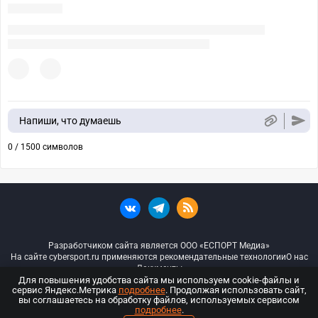
Напиши, что думаешь
0 / 1500 символов
Разработчиком сайта является ООО «ЕСПОРТ Медиа»
На сайте cybersport.ru применяются рекомендательные технологии
О нас
Документы
Для повышения удобства сайта мы используем cookie-файлы и
сервис Яндекс.Метрика
подробнее
. Продолжая использовать сайт,
© ООО «Киберспорт.ру» — Все права защищены
вы соглашаетесь на обработку файлов, используемых сервисом
подробнее
.
18+