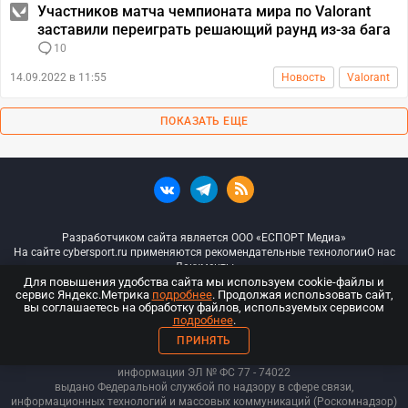
Участников матча чемпионата мира по Valorant
заставили переиграть решающий раунд из-за бага
10
14.09.2022 в 11:55
Новость
Valorant
ПОКАЗАТЬ ЕЩЕ
Разработчиком сайта является ООО «ЕСПОРТ Медиа»
На сайте cybersport.ru применяются рекомендательные технологии
О нас
Документы
Для повышения удобства сайта мы используем cookie-файлы и
сервис Яндекс.Метрика
подробнее
. Продолжая использовать сайт,
© ООО «Киберспорт.ру» — Все права защищены
вы соглашаетесь на обработку файлов, используемых сервисом
подробнее
.
18+
ПРИНЯТЬ
ООО «Киберспорт.ру». Свидетельство о регистрации средств массовой
информации ЭЛ № ФС 77 - 74
022
выдано Федеральной службой по надзору в сфере связи,
информационных технологий и массовых коммуникаций (Роскомнадзор)