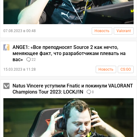
07.08.2023 в 00:48
Новость
Valorant
ANGE1: «Все преподносят Source 2 как нечто,
меняющее факт, что разработчикам плевать на
вас»
22
15.03.2023 в 11:28
Новость
CS:GO
Natus Vincere уступили Fnatic и покинули VALORANT
Champions Tour 2023: LOCK//IN
8