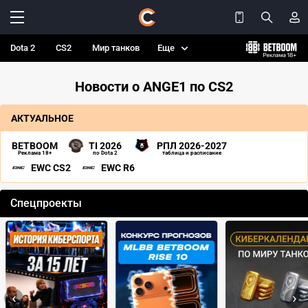
Dota 2
CS2
Мир танков
Еще
Новости о ANGE1 по CS2
АКТУАЛЬНОЕ
BETBOOM
TI 2026
РПЛ 2026-2027
Реклама 18+
по Dota 2
таблица и расписание
EWC CS2
EWC R6
Спецпроекты
‹
›