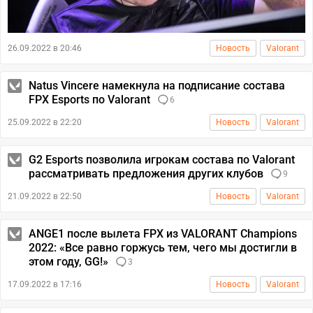
26.09.2022 в 20:46
Новость
Valorant
Natus Vincere намекнула на подписание состава
FPX Esports по Valorant
6
25.09.2022 в 22:20
Новость
Valorant
G2 Esports позволила игрокам состава по Valorant
рассматривать предложения других клубов
9
21.09.2022 в 22:50
Новость
Valorant
ANGE1 после вылета FPX из VALORANT Champions
2022: «Все равно горжусь тем, чего мы достигли в
этом году, GG!»
3
17.09.2022 в 17:16
Новость
Valorant