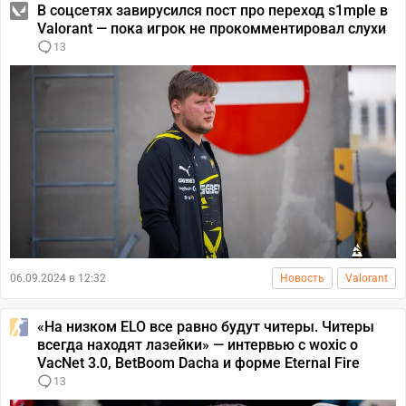
В соцсетях завирусился пост про переход s1mple в
Valorant — пока игрок не прокомментировал слухи
13
06.09.2024 в 12:32
Новость
Valorant
«На низком ELO все равно будут читеры. Читеры
всегда находят лазейки» — интервью с woxic о
VacNet 3.0, BetBoom Dacha и форме Eternal Fire
13