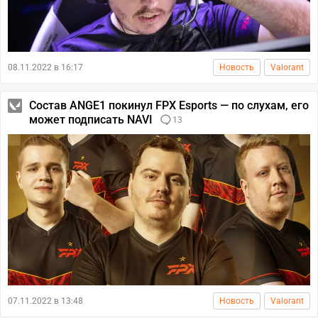
08.11.2022 в 16:17
Новость
Valorant
Состав ANGE1 покинул FPX Esports — по слухам, его
может подписать NAVI
13
07.11.2022 в 13:48
Новость
Valorant